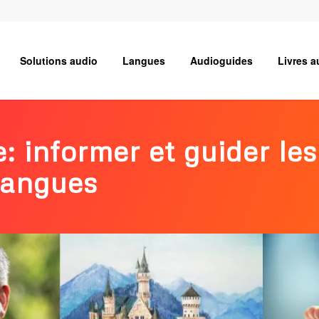
Solutions audio
Langues
Audioguides
Livres a
: informer et guider les
langues