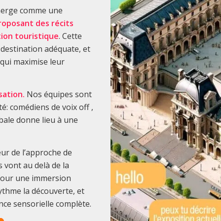
 émerge comme une
roposant des récits
ion touristique
. Cette
destination adéquate, et
 qui maximise leur
sation.
Nos équipes sont
é: comédiens de voix off ,
bale donne lieu à une
œur de l’approche de
 vont au delà de la
s pour une immersion
 rythme la découverte, et
nce sensorielle complète.