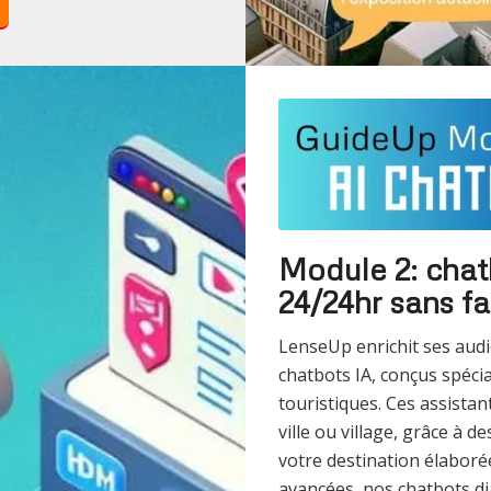
Module 2: chatb
24/24hr sans fa
LenseUp enrichit ses audio
chatbots IA, conçus spécia
touristiques. Ces assista
ville ou village, grâce à 
votre destination élaboré
avancées, nos chatbots d