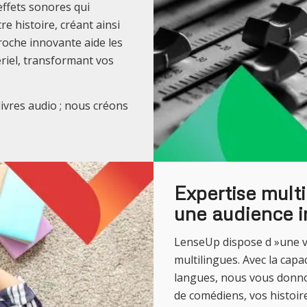
ffets sonores qui
re histoire, créant ainsi
roche innovante aide les
riel, transformant vos
vres audio ; nous créons
Expertise multi
une audience i
LenseUp dispose d »une v
multilingues. Avec la capa
langues, nous vous donnon
de comédiens, vos histoir