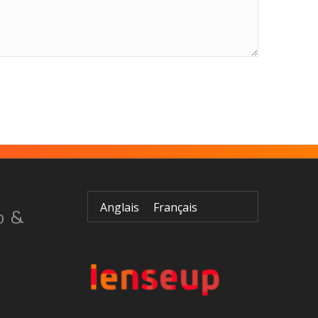
Anglais
Français
o &
r