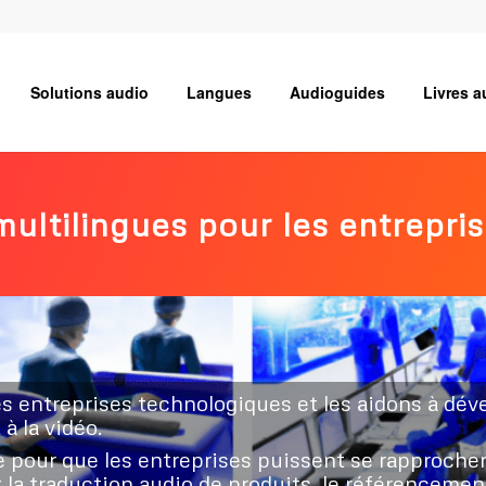
Solutions audio
Langues
Audioguides
Livres a
multilingues pour les entrepr
ntreprises technologiques et les aidons à dével
 à la vidéo.
pour que les entreprises puissent se rapprocher 
a traduction audio de produits, le référencement