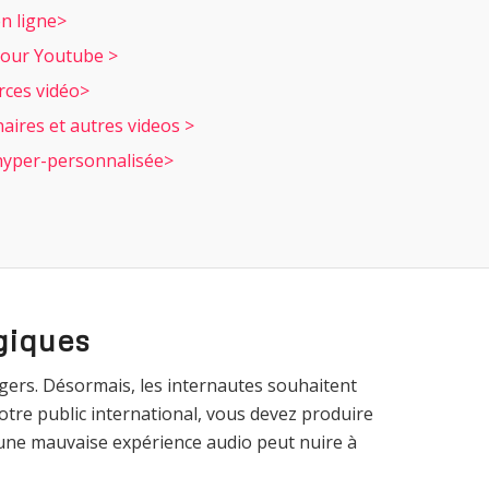
n ligne>
pour Youtube >
rces vidéo>
ires et autres videos >
hyper-personnalisée>
giques
ngers. Désormais, les internautes souhaitent
tre public international, vous devez produire
 une mauvaise expérience audio peut nuire à