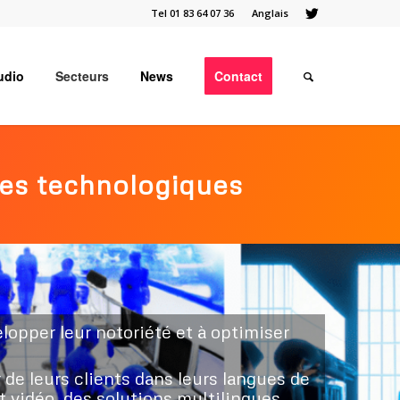
Tel 01 83 64 07 36
Anglais
udio
Secteurs
News
Contact
ises technologiques
opper leur notoriété et à optimiser
de leurs clients dans leurs langues de
 vidéo, des solutions multilingues