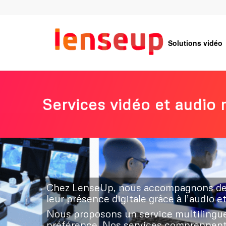
Solutions vidéo
Services vidéo et audio 
Chez LenseUp, nous accompagnons des e
leur présence digitale grâce à l’audio et
Nous proposons un service multilingue 
préférence. Nos services comprennent l