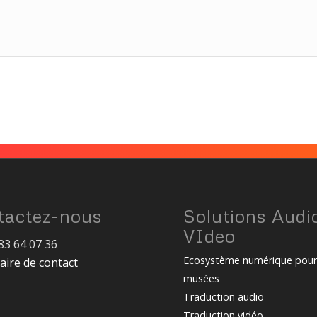
tactez-nous
Solutions Audi
VIdeo
83 64 07 36
Ecosystème numérique pou
aire de contact
musées
Traduction audio
Traduction vidéo