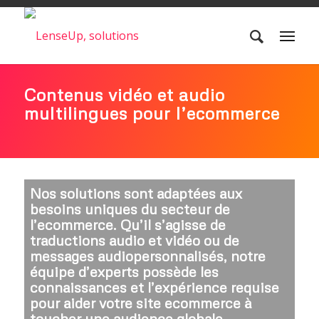
Contenus vidéo et audio
multilingues pour l’ecommerce
Nos solutions sont adaptées aux
besoins uniques du secteur de
l’ecommerce.
Qu’il s’agisse de
traductions audio et vidéo ou de
messages audiopersonnalisés, notre
équipe d’experts possède les
connaissances et l’expérience requise
pour aider votre site ecommerce à
toucher une audience globale.