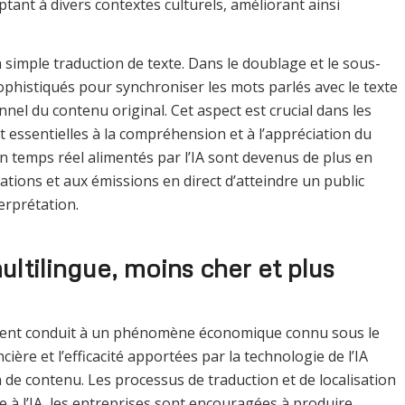
tant à divers contextes culturels, améliorant ainsi
la simple traduction de texte. Dans le doublage et le sous-
 sophistiqués pour synchroniser les mots parlés avec le texte
onnel du contenu original. Cet aspect est crucial dans les
t essentielles à la compréhension et à l’appréciation du
en temps réel alimentés par l’IA sont devenus de plus en
ations et aux émissions en direct d’atteindre un public
erprétation.
ltilingue, moins cher et plus
alement conduit à un phénomène économique connu sous le
ière et l’efficacité apportées par la technologie de l’IA
de contenu. Les processus de traduction et de localisation
 à l’IA, les entreprises sont encouragées à produire