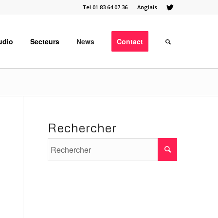
Tel 01 83 64 07 36
Anglais
udio
Secteurs
News
Contact
Rechercher