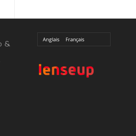
Anglais
Français
o &
r