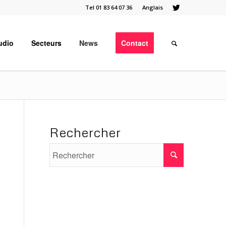
Tel 01 83 64 07 36
Anglais
udio
Secteurs
News
Contact
Rechercher