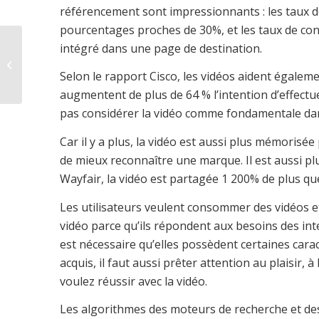
référencement sont impressionnants : les taux d
pourcentages proches de 30%, et les taux de co
Sur Facebook les
intégré dans une page de destination.
vidéos obtiennent 65
% d’interactions en
Selon le rapport Cisco, les vidéos aident égaleme
plus que les...
augmentent de plus de 64 % l’intention d’effect
pas considérer la vidéo comme fondamentale dan
Car il y a plus, la vidéo est aussi plus mémorisée
de mieux reconnaître une marque. Il est aussi plu
Wayfair, la vidéo est partagée 1 200% de plus que
Les utilisateurs veulent consommer des vidéos e
vidéo parce qu’ils répondent aux besoins des inte
est nécessaire qu’elles possèdent certaines caract
acquis, il faut aussi prêter attention au plaisir, à
voulez réussir avec la vidéo.
Les algorithmes des moteurs de recherche et de