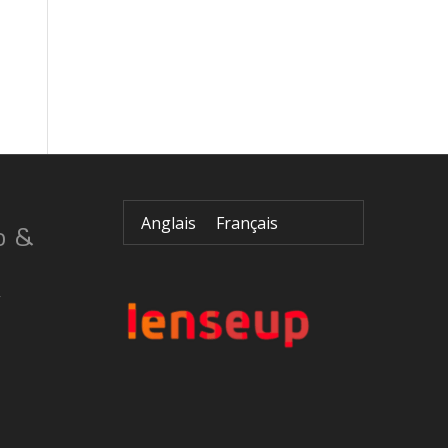
Anglais
Français
o &
r